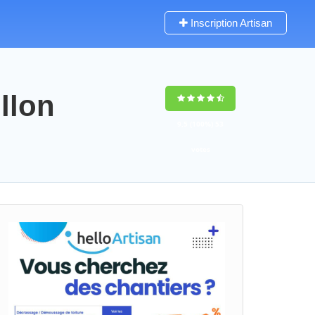
Inscription Artisan
llon
9,5
(100%)
53
votes