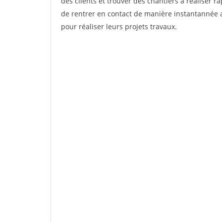
des clients et trouver des chantiers à réaliser 
de rentrer en contact de manière instantannée a
pour réaliser leurs projets travaux.