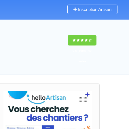
Inscription Artisan
9,5
(100%)
40
votes