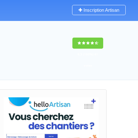
Inscription Artisan
9,5
(100%)
41
votes