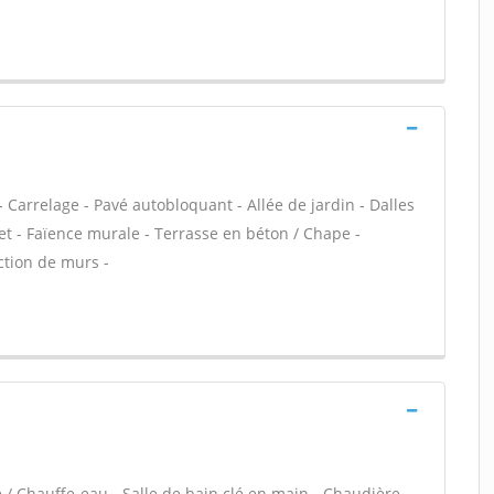
t - Carrelage - Pavé autobloquant - Allée de jardin - Dalles
t - Faïence murale - Terrasse en béton / Chape -
ction de murs -
e / Chauffe-eau - Salle de bain clé en main - Chaudière