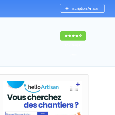
Inscription Artisan
9,5
(100%)
41
votes