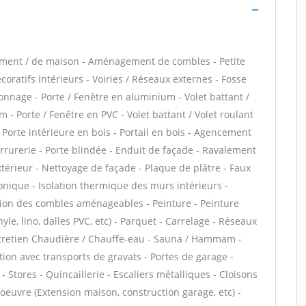
tement / de maison - Aménagement de combles - Petite
ratifs intérieurs - Voiries / Réseaux externes - Fosse
nnage - Porte / Fenêtre en aluminium - Volet battant /
 - Porte / Fenêtre en PVC - Volet battant / Volet roulant
- Porte intérieure en bois - Portail en bois - Agencement
Serrurerie - Porte blindée - Enduit de façade - Ravalement
extérieur - Nettoyage de façade - Plaque de plâtre - Faux
phonique - Isolation thermique des murs intérieurs -
tion des combles aménageables - Peinture - Peinture
nyle, lino, dalles PVC, etc) - Parquet - Carrelage - Réseaux
Entretien Chaudière / Chauffe-eau - Sauna / Hammam -
tion avec transports de gravats - Portes de garage -
Stores - Quincaillerie - Escaliers métalliques - Cloisons
oeuvre (Extension maison, construction garage, etc) -