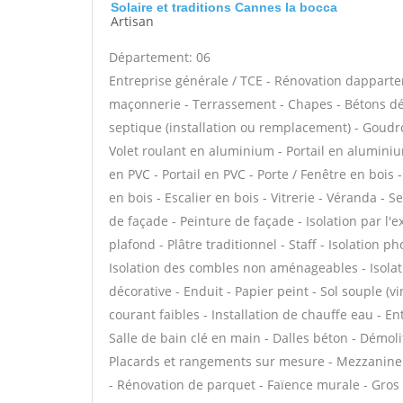
Solaire et traditions Cannes la bocca
Artisan
Département: 06
Entreprise générale / TCE - Rénovation dappar
maçonnerie - Terrassement - Chapes - Bétons déco
septique (installation ou remplacement) - Goudro
Volet roulant en aluminium - Portail en aluminium
en PVC - Portail en PVC - Porte / Fenêtre en bois 
en bois - Escalier en bois - Vitrerie - Véranda - 
de façade - Peinture de façade - Isolation par l'
plafond - Plâtre traditionnel - Staff - Isolation 
Isolation des combles non aménageables - Isola
décorative - Enduit - Papier peint - Sol souple (vi
courant faibles - Installation de chauffe eau - 
Salle de bain clé en main - Dalles béton - Démoli
Placards et rangements sur mesure - Mezzanine - 
- Rénovation de parquet - Faïence murale - Gros 