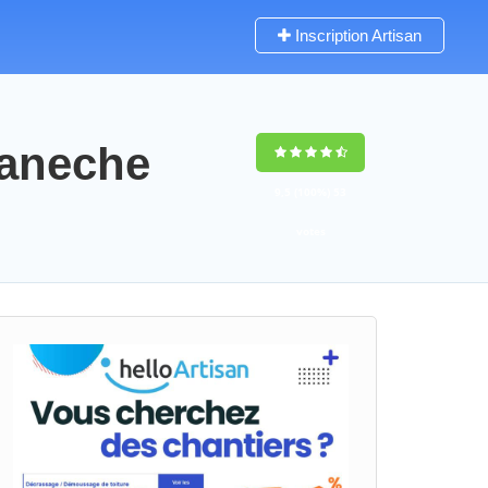
Inscription Artisan
maneche
9,5
(100%)
53
votes