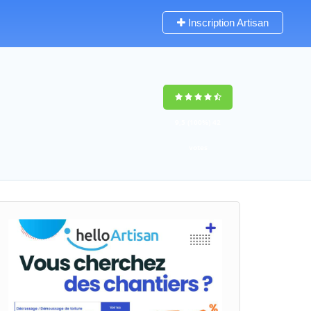
Inscription Artisan
9,5
(100%)
42
votes