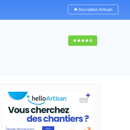
Inscription Artisan
9,5
(100%)
41
votes