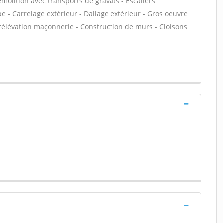
émolition avec transports de gravats - Escaliers
e - Carrelage extérieur - Dallage extérieur - Gros oeuvre
urélévation maçonnerie - Construction de murs - Cloisons