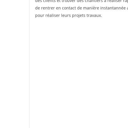
des clients et trouver des chantiers à réaliser 
de rentrer en contact de manière instantannée a
pour réaliser leurs projets travaux.