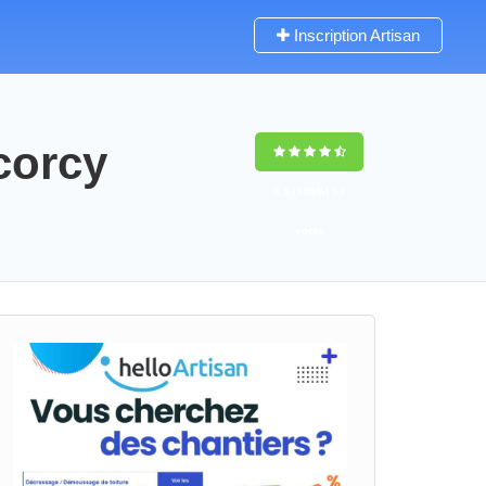
Inscription Artisan
corcy
9,5
(100%)
53
votes