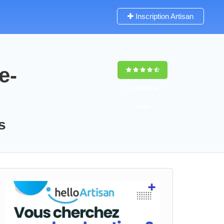
Inscription Artisan
e-
9,5
(100%)
56
votes
s