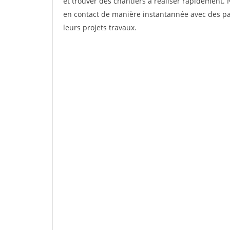
et trouver des chantiers à réaliser rapidement. 
en contact de manière instantannée avec des par
leurs projets travaux.