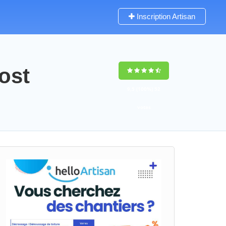
Inscription Artisan
ost
9,5
(100%)
52
votes