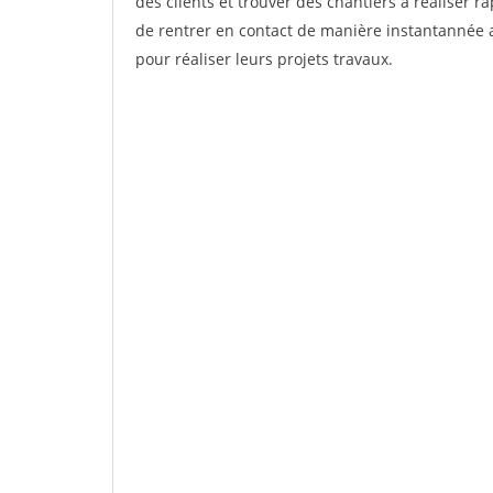
des clients et trouver des chantiers à réaliser 
de rentrer en contact de manière instantannée a
pour réaliser leurs projets travaux.