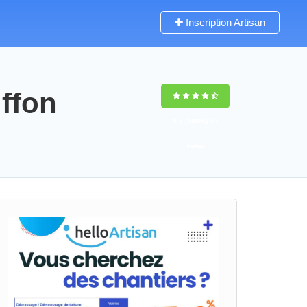
Inscription Artisan
iffon
9,5
(100%)
53
votes