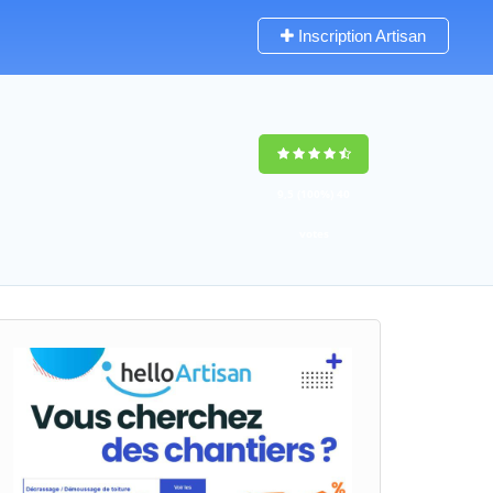
Inscription Artisan
9,5
(100%)
40
votes