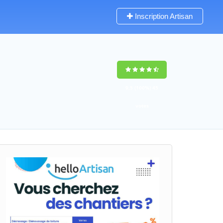
Inscription Artisan
9,5
(100%)
45
votes