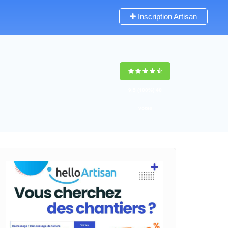
Inscription Artisan
9,5
(100%)
40
votes