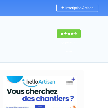
Inscription Artisan
9,5
(100%)
42
votes