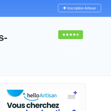
Inscription Artisan
s-
9,5
(100%)
57
votes
s