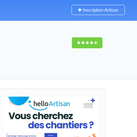
Inscription Artisan
9,5
(100%)
40
votes