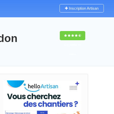
Inscription Artisan
udon
9,5
(100%)
51
votes