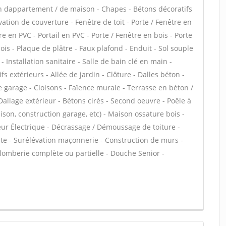
n dappartement / de maison - Chapes - Bétons décoratifs
vation de couverture - Fenêtre de toit - Porte / Fenêtre en
e en PVC - Portail en PVC - Porte / Fenêtre en bois - Porte
bois - Plaque de plâtre - Faux plafond - Enduit - Sol souple
e - Installation sanitaire - Salle de bain clé en main -
 extérieurs - Allée de jardin - Clôture - Dalles béton -
e garage - Cloisons - Faïence murale - Terrasse en béton /
Dallage extérieur - Bétons cirés - Second oeuvre - Poêle à
ison, construction garage, etc) - Maison ossature bois -
teur Électrique - Décrassage / Démoussage de toiture -
nte - Surélévation maçonnerie - Construction de murs -
plomberie complète ou partielle - Douche Senior -