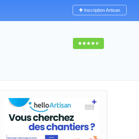
Inscription Artisan
9,5
(100%)
44
votes