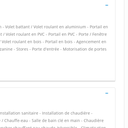
- Volet battant / Volet roulant en aluminium - Portail en
 / Volet roulant en PVC - Portail en PVC - Porte / Fenêtre
 / Volet roulant en bois - Portail en bois - Agencement en
zzanine - Stores - Porte d'entrée - Motorisation de portes
stallation sanitaire - Installation de chaudière -
e / Chauffe-eau - Salle de bain clé en main - Chaudière
ancher chauffant eau chaude /réversible - Climatisation -