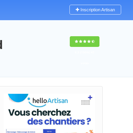
Inscription Artisan
d
9,5
(100%)
47
votes