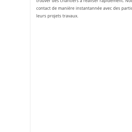
trouver des chantiers à réaliser rapidement. Not
contact de manière instantannée avec des partic
leurs projets travaux.