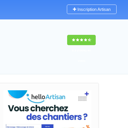
Inscription Artisan
9,5
(100%)
40
votes