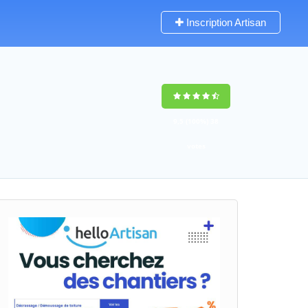
Inscription Artisan
9,5
(100%)
38
votes