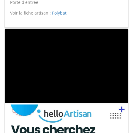
Porte d'entrée -
Voir la fiche artisan :
Polybat