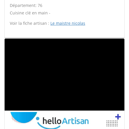
Département: 76
Cuisine clé en main -
Voir la fiche artisan :
Le maistre nicolas