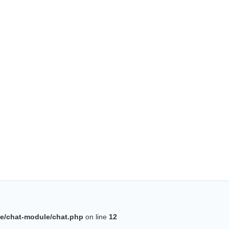
BatiWebPro
B
Assistant en ligne
B
e/chat-module/chat.php
on line
12