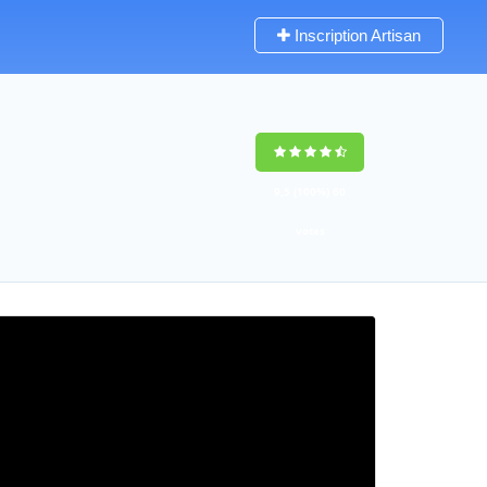
Inscription Artisan
9,5
(100%)
60
votes