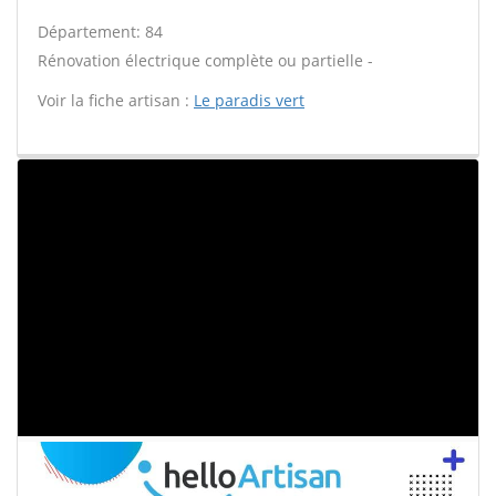
Département: 84
Rénovation électrique complète ou partielle -
Voir la fiche artisan :
Le paradis vert