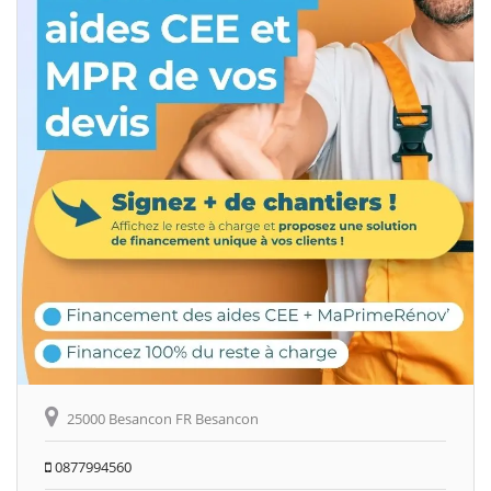
25000 Besancon FR Besancon
0877994560