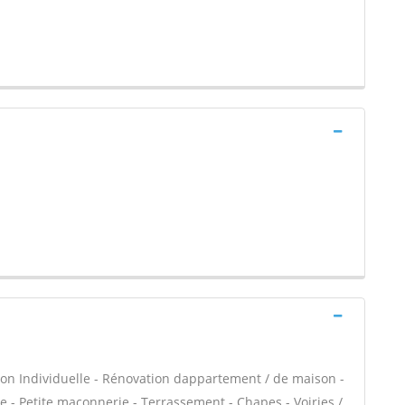
on Individuelle - Rénovation dappartement / de maison -
- Petite maçonnerie - Terrassement - Chapes - Voiries /