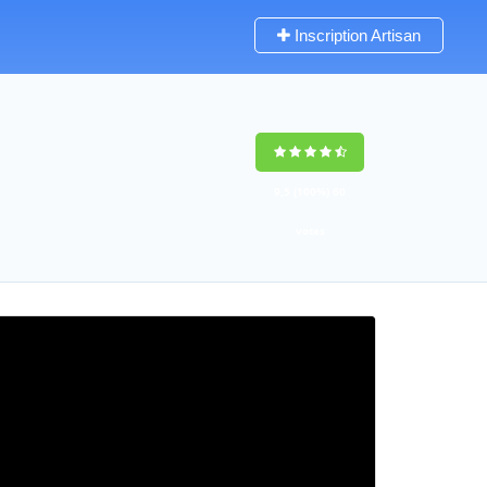
Inscription Artisan
9,5
(100%)
60
votes